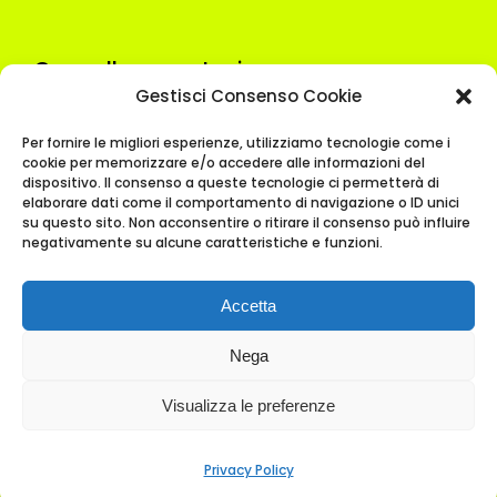
Cancella prenotazione
Gestisci Consenso Cookie
Termini e Condizioni
Lavora con noi
Newsletter
Per fornire le migliori esperienze, utilizziamo tecnologie come i
Cookie notice
Privacy policy
cookie per memorizzare e/o accedere alle informazioni del
dispositivo. Il consenso a queste tecnologie ci permetterà di
VACANZA SENZA PENSIERI
elaborare dati come il comportamento di navigazione o ID unici
su questo sito. Non acconsentire o ritirare il consenso può influire
Credits
negativamente su alcune caratteristiche e funzioni.
CIN:IT022153A1WYFGO7CV
Accetta
Nega
Visualizza le preferenze
PRENOTA ORA PER AGGIUDICARTI IL PREZZO
MIGLIORE E IL PARCHEGGIO GRATUITO
Privacy Policy