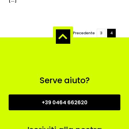
[...]
Precedente
3
4
Serve aiuto?
+39 0464 662620